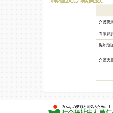
介護
看護職
機
介護支
令和7年
みんなの笑顔と元気のために！
社会福祉法人 敬仁