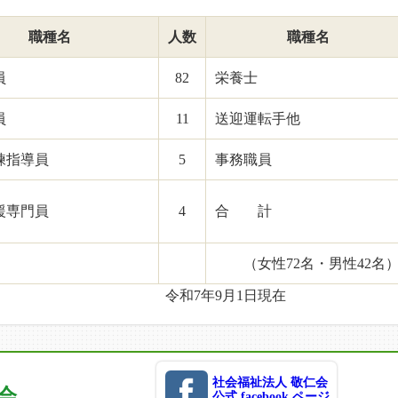
職種名
人数
職種名
職員
82
栄養士
員
11
送迎運転手他
能訓練指導員
5
事務職員
援専門員
4
合 計
（女性72名・男性42名
9月1日現在
社会福祉法人 敬仁会
会
公式 facebook ページ