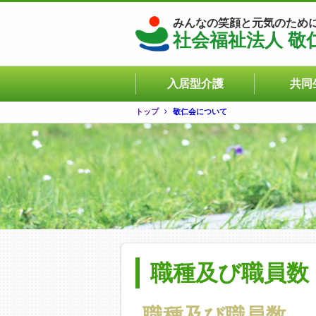
みんなの笑顔と元気のため
社会福祉法人 敬
入居型介護
共同
トップ
敬仁会について
職種及び職員数
職種及び職員数